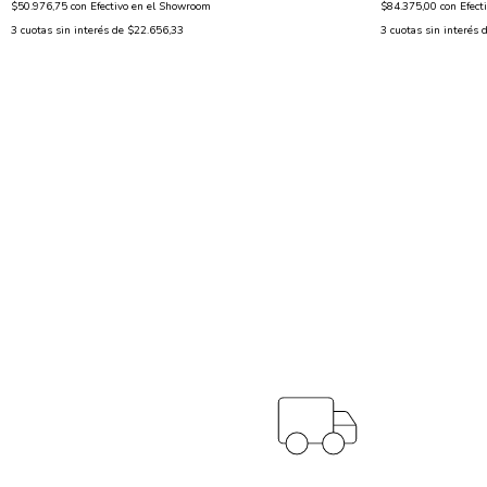
$50.976,75
con
Efectivo en el Showroom
$84.375,00
con
Efect
3
cuotas sin interés de
$22.656,33
3
cuotas sin interés 