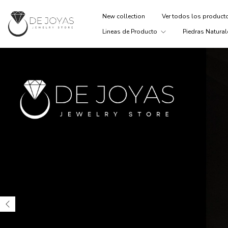
New collection
Ver todos los produc
Lineas de Producto
Piedras Natural