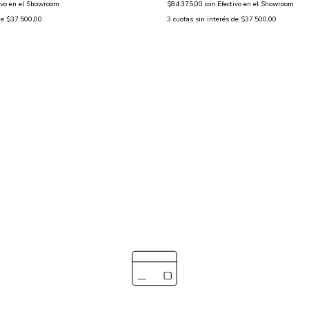
$84.375,00
con
Efectivo en el Showroom
ivo en el Showroom
3
cuotas sin interés de
$37.500,00
de
$37.500,00