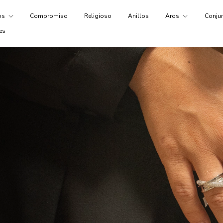
tos
Compromiso
Religioso
Anillos
Aros
Conju
es