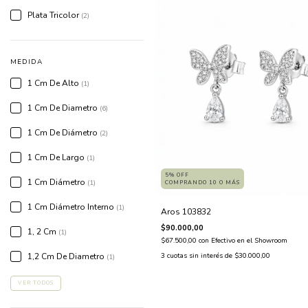
Plata Tricolor
(2)
MEDIDA
1 Cm De Alto
(1)
1 Cm De Diametro
(6)
1 Cm De Diámetro
(2)
1 Cm De Largo
(1)
5% OFF
1 Cm Diámetro
(1)
COMPRANDO 10 O MÁS
1 Cm Diámetro Interno
(1)
Aros 103832
$90.000,00
1, 2 Cm
(1)
$67.500,00
con
Efectivo en el Showroom
1,2 Cm De Diametro
3
cuotas sin interés de
$30.000,00
(1)
VER TODOS