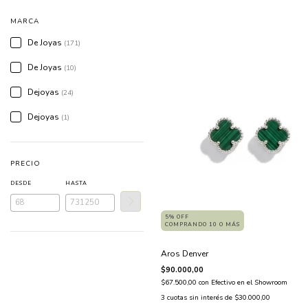
MARCA
De Joyas
(171)
De Joyas
(10)
Dejoyas
(24)
Dejoyas
(1)
PRECIO
DESDE
HASTA
5% OFF
COMPRANDO 10 O MÁS
Aros Denver
$90.000,00
$67.500,00
con
Efectivo en el Showroom
3
cuotas sin interés de
$30.000,00