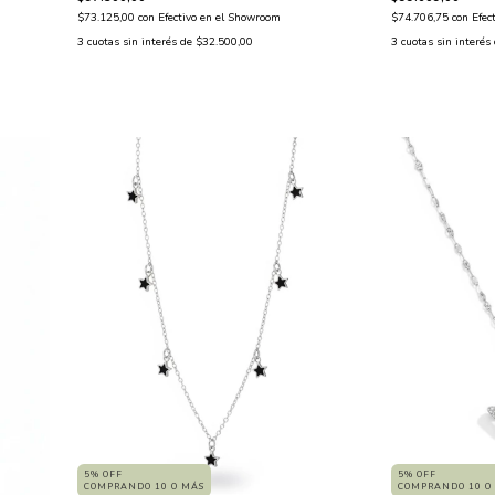
$73.125,00
con
Efectivo en el Showroom
$74.706,75
con
Efec
3
cuotas sin interés de
$32.500,00
3
cuotas sin interés
5% OFF
5% OFF
COMPRANDO 10 O
COMPRANDO 10 O MÁS