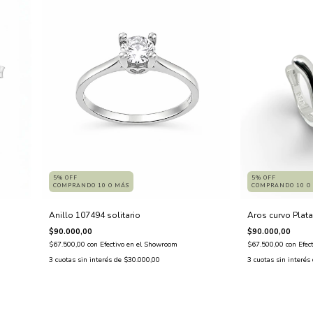
5% OFF
5% OFF
COMPRANDO 10 O
COMPRANDO 10 O MÁS
Aros curvo Plat
Anillo 107494 solitario
$90.000,00
$90.000,00
$67.500,00
con
Efec
$67.500,00
con
Efectivo en el Showroom
3
cuotas sin interés
3
cuotas sin interés de
$30.000,00