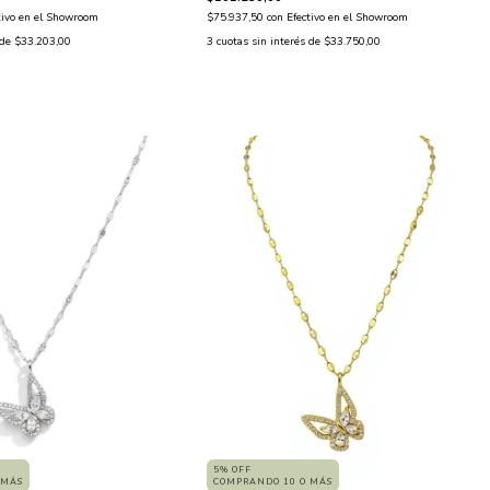
$75.937,50
con
Efectivo en el Showroom
tivo en el Showroom
3
cuotas sin interés de
$33.750,00
 de
$33.203,00
5% OFF
 MÁS
COMPRANDO 10 O MÁS