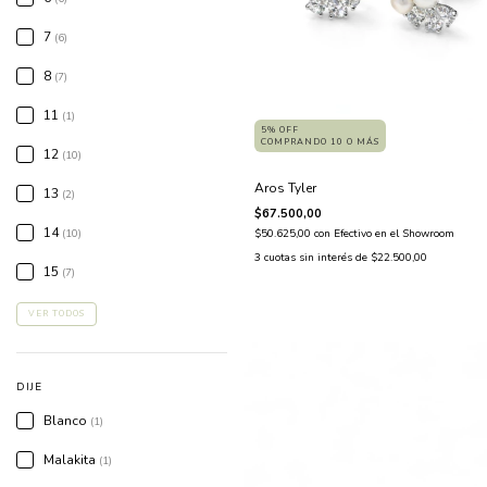
7
(6)
8
(7)
11
(1)
5% OFF
COMPRANDO 10 O MÁS
12
(10)
Aros Tyler
13
(2)
$67.500,00
14
$50.625,00
con
Efectivo en el Showroom
(10)
3
cuotas sin interés de
$22.500,00
15
(7)
VER TODOS
DIJE
Blanco
(1)
Malakita
(1)