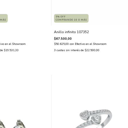
5% OFF
COMPRANDO 10 O MÁS
 MÁS
Anillo infinito 107352
$67.500,00
$50.625,00
con
Efectivo en el Showroom
tivo en el Showroom
3
cuotas sin interés de
$22.500,00
 de
$19.531,33