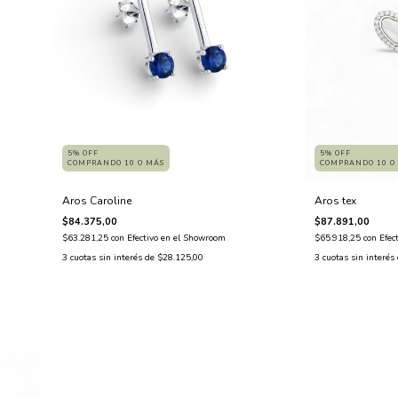
5% OFF
5% OFF
COMPRANDO 10 O MÁS
COMPRANDO 10 O
Aros Caroline
Aros tex
$84.375,00
$87.891,00
$63.281,25
con
Efectivo en el Showroom
$65.918,25
con
Efec
3
cuotas sin interés de
$28.125,00
3
cuotas sin interés