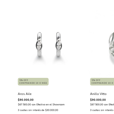
5% OFF
5% OFF
COMPRANDO 10 O MÁS
COMPRANDO 10 O
Aros Aile
Anillo Vitto
$90.000,00
$90.000,00
$67.500,00
con
Efectivo en el Showroom
$67.500,00
con
Efec
3
cuotas sin interés de
$30.000,00
3
cuotas sin interés