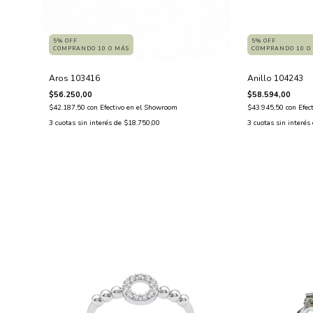
5% OFF
5% OFF
COMPRANDO 10 O MÁS
COMPRANDO 10 O
Aros 103416
Anillo 104243
$56.250,00
$58.594,00
$42.187,50
con
Efectivo en el Showroom
$43.945,50
con
Efec
3
cuotas sin interés de
$18.750,00
3
cuotas sin interés