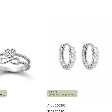
5% OFF
COMPRANDO 10 O MÁS
 MÁS
Aros 105205
$101.250,00