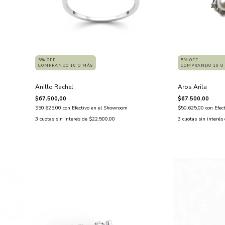
5% OFF
5% OFF
COMPRANDO 10 O MÁS
COMPRANDO 10 O
Anillo Rachel
Aros Arila
$67.500,00
$67.500,00
$50.625,00
con
Efectivo en el Showroom
$50.625,00
con
Efec
3
cuotas sin interés de
$22.500,00
3
cuotas sin interés