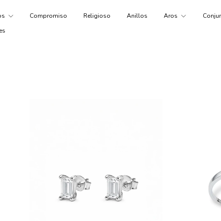
tos
Compromiso
Religioso
Anillos
Aros
Conju
es