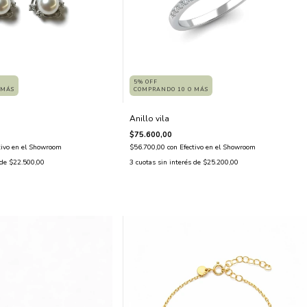
5% OFF
COMPRANDO 10 O MÁS
 MÁS
Anillo vila
$75.600,00
$56.700,00
con
Efectivo en el Showroom
tivo en el Showroom
3
cuotas sin interés de
$25.200,00
 de
$22.500,00