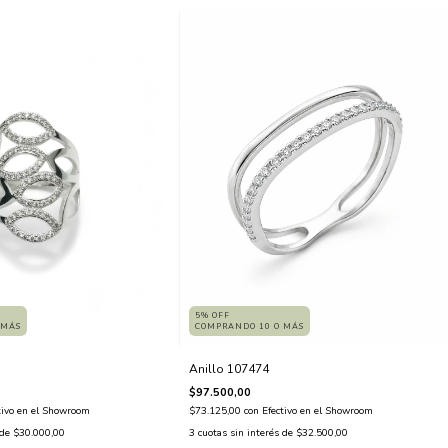
5% OFF
COMPRANDO 10 O MÁS
 MÁS
Anillo 107474
$97.500,00
$73.125,00
con
Efectivo en el Showroom
tivo en el Showroom
3
cuotas sin interés de
$32.500,00
 de
$30.000,00