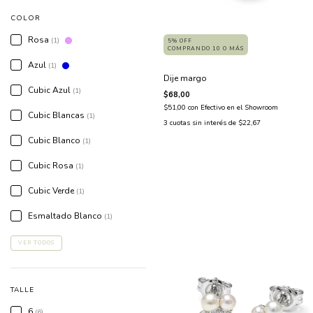
COLOR
Rosa
(1)
5% OFF
COMPRANDO 10 O MÁS
Azul
(1)
Dije margo
Cubic Azul
(1)
$68,00
$51,00
con
Efectivo en el Showroom
Cubic Blancas
(1)
3
cuotas sin interés de
$22,67
Cubic Blanco
(1)
Cubic Rosa
(1)
Cubic Verde
(1)
Esmaltado Blanco
(1)
VER TODOS
TALLE
6
(6)