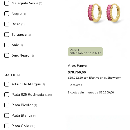
Malaquita Verde
(1)
Negro
(1)
Rosa
(1)
Turquesa
(2)
ónix
(1)
5% OFF
COMPRANDO 10 O MÁS
ónix Negro
(1)
Aros Fauve
$78.750,00
MATERIAL
$59.062,50
con
Efectivo en el Showroom
40 + 5 De Alargue
(1)
2 colores
3
cuotas sin interés de
$26.250,00
Plata 925 Rodinada
(110)
Plata Bicolor
(1)
Plata Blanca
(4)
Plata Gold
(38)