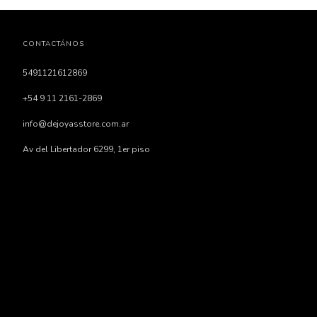
CONTACTÁNOS
5491121612869
+54 9 11 2161-2869
info@dejoyasstore.com.ar
Av del Libertador 6299, 1er piso