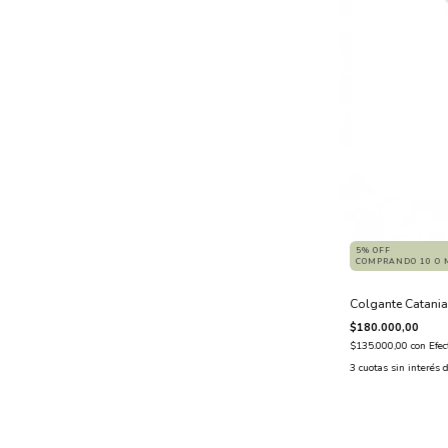
5% OFF
COMPRANDO 10 O 
Colgante Catania
$180.000,00
$135.000,00
con
Efe
3
cuotas sin interés 