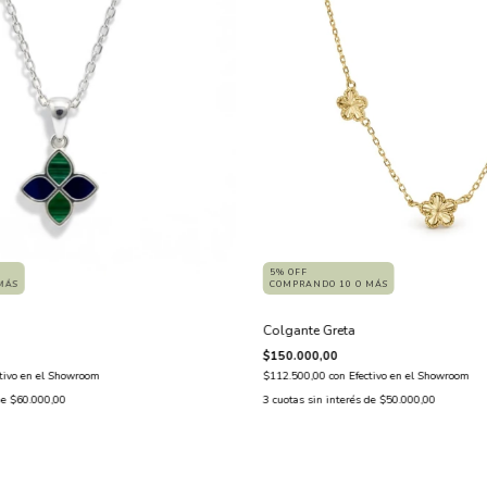
5% OFF
MÁS
COMPRANDO 10 O MÁS
Colgante Greta
$150.000,00
ctivo en el Showroom
$112.500,00
con
Efectivo en el Showroom
de
$60.000,00
3
cuotas sin interés de
$50.000,00