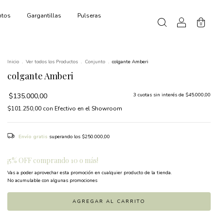
ntos
Gargantillas
Pulseras
0
Inicio
.
Ver todos los Productos
.
Conjunto
.
colgante Amberi
colgante Amberi
$135.000,00
3
cuotas sin interés de
$45.000,00
$101.250,00
con
Efectivo en el Showroom
Envío gratis
superando los
$250.000,00
¡5% OFF comprando 10 o más!
Vas a poder aprovechar esta promoción en cualquier producto de la tienda.
No acumulable con algunas promociones