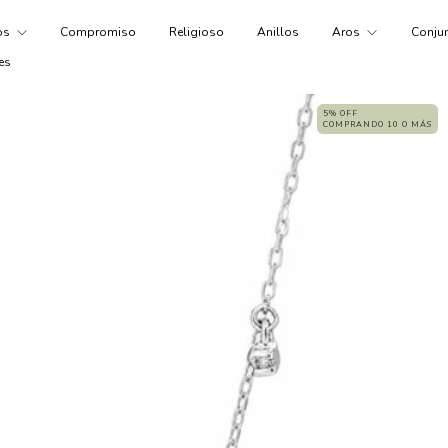
tos
Compromiso
Religioso
Anillos
Aros
Conju
es
5% OFF
COMPRANDO 10 O MÁS