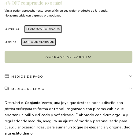
¡5% OFF comprando 10 o más!
Vas a poder aprovechar esta promoción en cualquier producto de la tienda.
No acumulable con algunas promociones
PLATA 925 RODINADA
MATERIAL
40 + 4 DE ALARGUE
MEDIDA
MEDIOS DE PAGO
MEDIOS DE ENVÍO
Descubrí el
Conjunto Vento
, una joya que destaca por su diseño con
piedra malaquita
en forma de trébol, engarzada con piedras cubic que
aportan un brillo delicado y sofisticado. Elaborado con cierre argolla y
regulador de medida, asegura un ajuste cómodo y personalizado para
cualquier ocasión. Ideal para sumar un toque de elegancia y originalidad
a tu estilo diario.