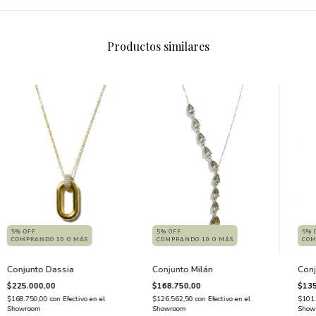
Productos similares
5% OFF
5% OFF
5% 
COMPRANDO 10 O MÁS
COMPRANDO 10 O MÁS
COM
Conjunto Dassia
Conjunto Milán
Conj
$225.000,00
$168.750,00
$135
$168.750,00
con
Efectivo en el
$126.562,50
con
Efectivo en el
$101
Showroom
Showroom
Show