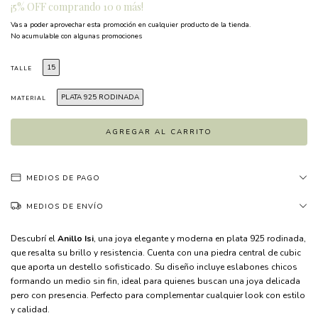
¡5% OFF comprando 10 o más!
Vas a poder aprovechar esta promoción en cualquier producto de la tienda.
No acumulable con algunas promociones
15
TALLE
PLATA 925 RODINADA
MATERIAL
MEDIOS DE PAGO
MEDIOS DE ENVÍO
Descubrí el
Anillo Isi
, una joya elegante y moderna en plata 925 rodinada,
que resalta su brillo y resistencia. Cuenta con una piedra central de cubic
que aporta un destello sofisticado. Su diseño incluye eslabones chicos
formando un medio sin fin, ideal para quienes buscan una joya delicada
pero con presencia. Perfecto para complementar cualquier look con estilo
y calidad.