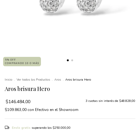
5% OFF
COMPRANDO 10 O MÁS
Inicio
.
Ver todos los Productos
.
Aros
.
Aros brisura Hero
Aros brisura Hero
$146.484,00
3
cuotas sin interés de
$48.828,00
$109.863,00
con
Efectivo en el Showroom
Envío gratis
superando los
$250.000,00