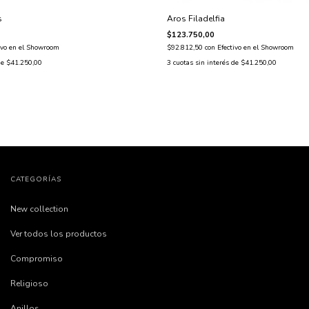
Aros Filadelfia
s
$123.750,00
$92.812,50
con
Efectivo en el Showroom
ivo en el Showroom
3
cuotas sin interés de
$41.250,00
de
$41.250,00
CATEGORÍAS
New collection
Ver todos los productos
Compromiso
Religioso
Anillos