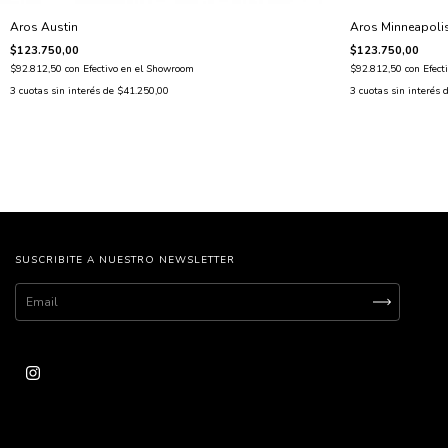
Aros Austin
Aros Minneapoli
$123.750,00
$123.750,00
$92.812,50
con
Efectivo en el Showroom
$92.812,50
con
Efect
3
cuotas sin interés de
$41.250,00
3
cuotas sin interés 
SUSCRIBITE A NUESTRO NEWSLETTER