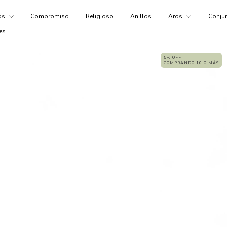
tos
Compromiso
Religioso
Anillos
Aros
Conju
es
5% OFF
COMPRANDO 10 O MÁS