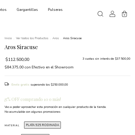
ntos
Gargantillas
Pulseras
0
Inicio
.
Ver todos los Productos
.
Aros
.
Aros Siracuse
Aros Siracuse
$112.500,00
3
cuotas sin interés de
$37.500,00
$84.375,00
con
Efectivo en el Showroom
Envío gratis
superando los
$250.000,00
¡5% OFF comprando 10 o más!
Vas a poder aprovechar esta promoción en cualquier producto de la tienda.
No acumulable con algunas promociones
PLATA 925 RODINADA
MATERIAL