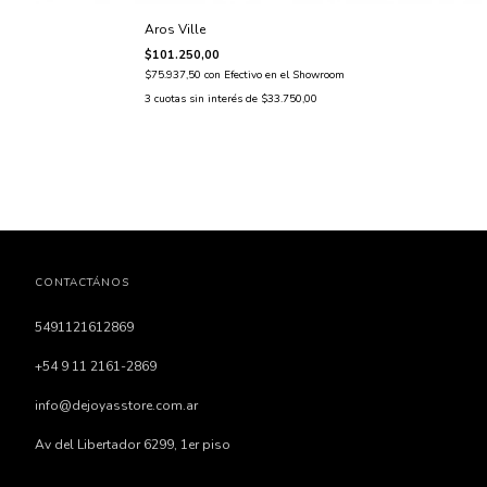
Aros Ville
$101.250,00
$75.937,50
con
Efectivo en el Showroom
3
cuotas sin interés de
$33.750,00
CONTACTÁNOS
5491121612869
+54 9 11 2161-2869
info@dejoyasstore.com.ar
Av del Libertador 6299, 1er piso