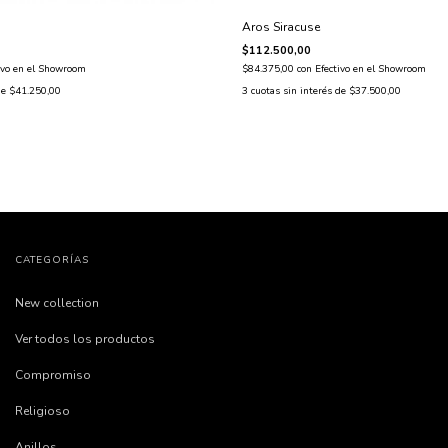
Aros Siracuse
$112.500,00
ivo en el Showroom
$84.375,00
con
Efectivo en el Showroom
de
$41.250,00
3
cuotas sin interés de
$37.500,00
CATEGORÍAS
New collection
Ver todos los productos
Compromiso
Religioso
Anillos