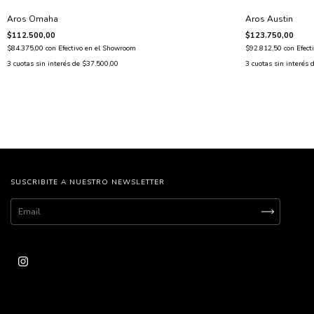
Aros Austin
Aros Omaha
$123.750,00
$112.500,00
$92.812,50
con
Efect
$84.375,00
con
Efectivo en el Showroom
3
cuotas sin interés 
3
cuotas sin interés de
$37.500,00
SUSCRIBITE A NUESTRO NEWSLETTER