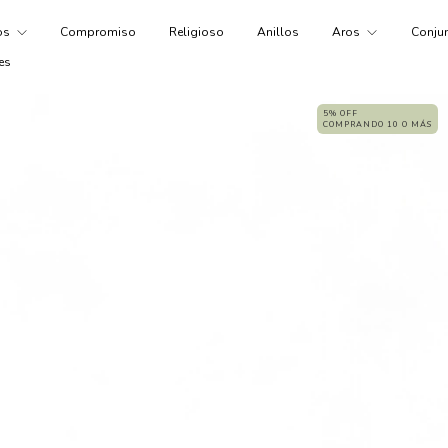
tos
Compromiso
Religioso
Anillos
Aros
Conju
es
5% OFF
COMPRANDO 10 O MÁS