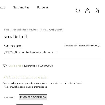
ntos
Gargantillas
Pulseras
0
Inicio
.
Ver todos los Productos
.
Aros
.
Aros Detroit
Aros Detroit
$45.000,00
3
cuotas sin interés de
$15.000,00
$33.750,00
con
Efectivo en el Showroom
Envío gratis
superando los
$250.000,00
¡5% OFF comprando 10 o más!
Vas a poder aprovechar esta promoción en cualquier producto de la tienda.
No acumulable con algunas promociones
PLATA 925 RODINADA
MATERIAL