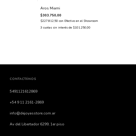
Aros Miami
$303.750,00
$227.812,50
con
Efectivo en el Showroom
3
cuotas sin interés de
$101.250,00
CONTACTÁNOS
5491121612869
+54 9 11 2161-2869
info@dejoyasstore.com.ar
Av del Libertador 6299, 1er piso