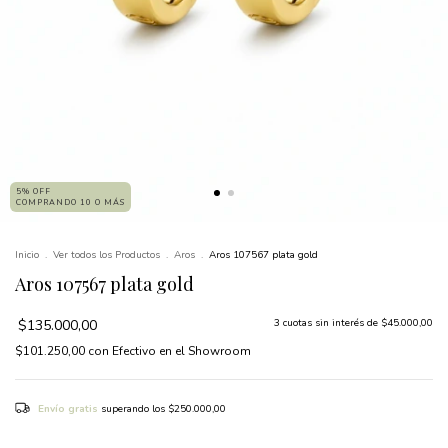
5% OFF
COMPRANDO 10 O MÁS
Inicio
.
Ver todos los Productos
.
Aros
.
Aros 107567 plata gold
Aros 107567 plata gold
$135.000,00
3
cuotas sin interés de
$45.000,00
$101.250,00
con
Efectivo en el Showroom
Envío gratis
superando los
$250.000,00