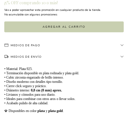
¡5% OFF comprando 10 o más!
Vas a poder aprovechar esta promoción en cualquier producto de la tienda.
No acumulable con algunas promociones
MEDIOS DE PAGO
MEDIOS DE ENVÍO
• Material: Plata 925.
• Terminación disponible en plata rodinada y plata gold.
• Cubic zirconia engarzado de brillo intenso.
• Diseño moderno con detalles tipo tornillo.
• Cierre click seguro y práctico.
• Diámetro interno:
0,8 cm (8 mm) aprox.
• Livianos y cómodos para uso diario.
• Ideales para combinar con otros aros o llevar solos.
• Acabado pulido de alta calidad.
💎 Disponibles en color
plata
y
plata gold
.