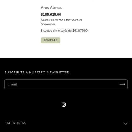
Aros Atenas
$185.625,00
$139.218,75
con
Efectivo en el
Showroom
3
cuotas sin interés de
$61.875,00
COMPRAR
SUSCRIBITE A NUESTRO NEWSLETTER
CATEGORÍAS